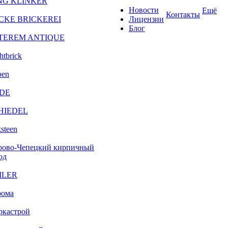
NG KLINKER
Новости
Ещё
Контакты
CKE BRICKEREI
Лицензии
Блог
TEREM ANTIQUE
htbrick
ben
DE
HIEDEL
steen
рово-Чепецкий кирпичный
од
ILER
рома
ркастрой