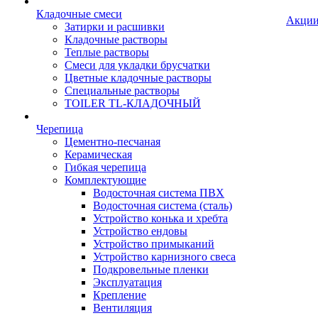
Кладочные смеси
Акци
Затирки и расшивки
Кладочные растворы
Теплые растворы
Смеси для укладки брусчатки
Цветные кладочные растворы
Специальные растворы
TOILER TL-КЛАДОЧНЫЙ
Черепица
Цементно-песчаная
Керамическая
Гибкая черепица
Комплектующие
Водосточная система ПВХ
Водосточная система (сталь)
Устройство конька и хребта
Устройство ендовы
Устройство примыканий
Устройство карнизного свеса
Подкровельные пленки
Эксплуатация
Крепление
Вентиляция