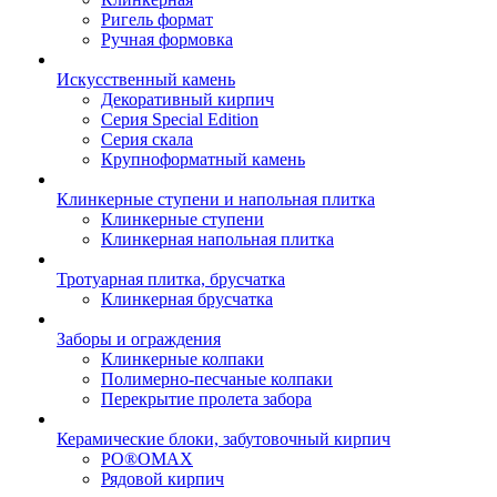
Ригель формат
Ручная формовка
Искусственный камень
Декоративный кирпич
Серия Special Edition
Серия скала
Крупноформатный камень
Клинкерные ступени и напольная плитка
Клинкерные ступени
Клинкерная напольная плитка
Тротуарная плитка, брусчатка
Клинкерная брусчатка
Заборы и ограждения
Клинкерные колпаки
Полимерно-песчаные колпаки
Перекрытие пролета забора
Керамические блоки, забутовочный кирпич
PO®OMAX
Рядовой кирпич