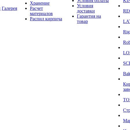
Условия оплаты
KI
Хранение
Условия
и
Галерея
Расчет
доставки
RE
материалов
Гарантия на
Распил кирпича
товар
LA
Rig
Ro
LO
SC
Bak
Ки
зав
TO
Ст
Ма