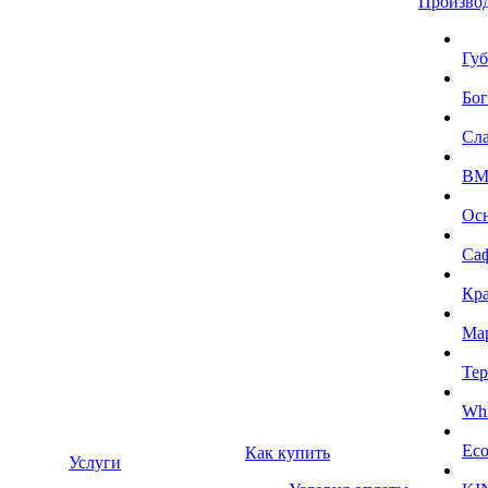
Произво
Губ
Бог
Сл
BMI
Ос
Са
Кра
Ма
Тер
Whi
Eco
Как купить
Услуги