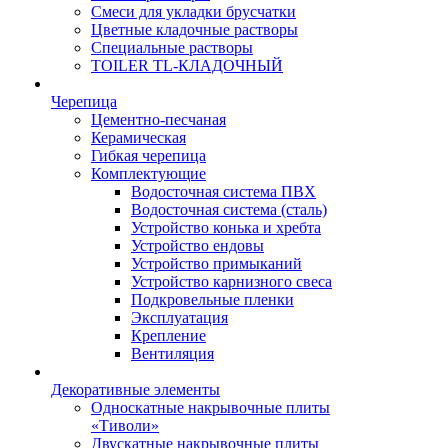
Смеси для укладки брусчатки
Цветные кладочные растворы
Специальные растворы
TOILER TL-КЛАДОЧНЫЙ
Черепица
Цементно-песчаная
Керамическая
Гибкая черепица
Комплектующие
Водосточная система ПВХ
Водосточная система (сталь)
Устройство конька и хребта
Устройство ендовы
Устройство примыканий
Устройство карнизного свеса
Подкровельные пленки
Эксплуатация
Крепление
Вентиляция
Декоративные элементы
Односкатные накрывочные плиты
«Тиволи»
Двускатные накрывочные плиты