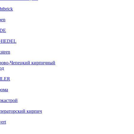
htbrick
ben
DE
HIEDEL
steen
рово-Чепецкий кирпичный
од
ILER
рома
ркастрой
ператорский кирпич
vert