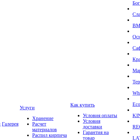
Бог
Сл
BMI
Ос
Са
Кра
Ма
Тер
Whi
Eco
Как купить
Услуги
Условия оплаты
KI
Хранение
Условия
и
Галерея
Расчет
доставки
RE
материалов
Гарантия на
Распил кирпича
товар
LA