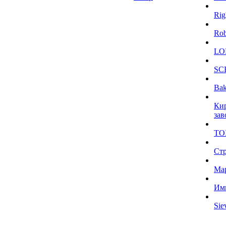
Rig
Ro
LO
SC
Bak
Ки
зав
TO
Ст
Ма
Им
Sie