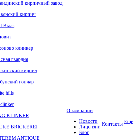
андинский кирпичный завод
авянский кирпич
 Braas
новит
фоново клинкер
сная гвардия
ркинский кирпич
бунский гончар
te hills
clinker
О компании
NG KLINKER
Новости
Ещё
Контакты
CKE BRICKEREI
Лицензии
Блог
TEREM ANTIQUE