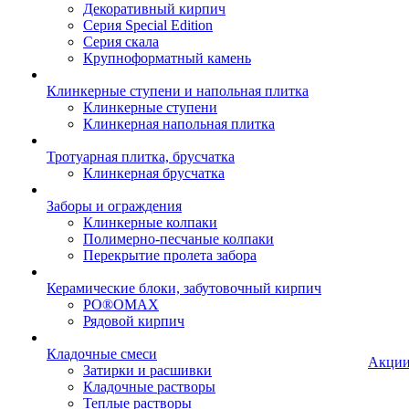
Декоративный кирпич
Серия Special Edition
Серия скала
Крупноформатный камень
Клинкерные ступени и напольная плитка
Клинкерные ступени
Клинкерная напольная плитка
Тротуарная плитка, брусчатка
Клинкерная брусчатка
Заборы и ограждения
Клинкерные колпаки
Полимерно-песчаные колпаки
Перекрытие пролета забора
Керамические блоки, забутовочный кирпич
PO®OMAX
Рядовой кирпич
Кладочные смеси
Акци
Затирки и расшивки
Кладочные растворы
Теплые растворы