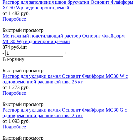
Раствор для заполнения швов брусчатки Основит Флайформ
XC50 Wp водонепроницаемый
от
1 482 руб.
Подробнее
Быстрый просмотр
Монтажный подстилающий раствор Основит Флайформ
MC80 Wp водонепроницаемый
874
руб.
/шт
-
+
В корзину
Быстрый просмотр
Раствор для укладки камня Основит Флайформ МС30 W с
одновременной расшивкой шва 25 кг
от
1 273 руб.
Подробнее
Быстрый просмотр
Раствор для укладки камня Основит Флайформ МС30 G с
одновременной расшивкой шва 25 кг
от
1 093 руб.
Подробнее
Быстрый просмотр