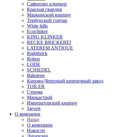
Сафоново клинкер
Красная гвардия
Маркинский кирпич
Тербунский гончар
White hills
Ecoclinker
KING KLINKER
RECKE BRICKEREI
LATEREM ANTIQUE
Rightbrick
Roben
LODE
SCHIEDEL
Baksteen
Кирово-Чепецкий кирпичный завод
TOILER
Строма
Маркастрой
Императорский кирпич
Sievert
О компании
Назад
О компании
Новости
Лицензии