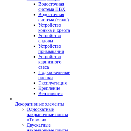
Водосточная
система ПВХ
Водосточная
система (сталь)
Устройство
конька и хребта
Устройство
ендовы
Устройство
примыканий
Устройство
карнизного
свеса
Подкровельные
пленки
Эксплуатация
Крепление
Вентиляция
Декоративные элементы
Односкатные
накрывочные плиты
«Тиволи»
Двускатные
накрывочные плиты