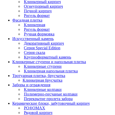
Клинкерный кирпич
Огнеупорный кирпич
Печной кирпич
Ригель формат
Фасадная плитка
Клинкерная
Ригель формат
Ручная формовка
Искусственный камень
Декоративный кирпич
Серия Special Edition
Серия скала
Крупноформатный камень
Клинкерные ступени и напольная плитка
Клинкерные ступени
Клинкерная напольная плитка
Тротуарная плитка, брусчатка
Клинкерная брусчатка
Заборы и ограждения
Клинкерные колпаки
Полимерно-песчаные колпаки
Перекрытие пролета забора
Керамические блоки, забутовочный кирпич
PO®OMAX
Рядовой кирпич