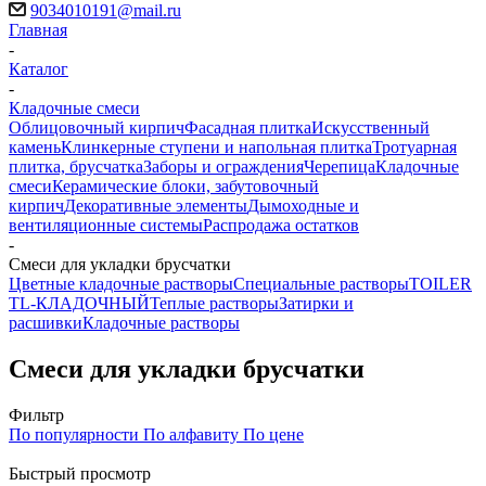
9034010191@mail.ru
Главная
-
Каталог
-
Кладочные смеси
Облицовочный кирпич
Фасадная плитка
Искусственный
камень
Клинкерные ступени и напольная плитка
Тротуарная
плитка, брусчатка
Заборы и ограждения
Черепица
Кладочные
смеси
Керамические блоки, забутовочный
кирпич
Декоративные элементы
Дымоходные и
вентиляционные системы
Распродажа остатков
-
Смеси для укладки брусчатки
Цветные кладочные растворы
Специальные растворы
TOILER
TL-КЛАДОЧНЫЙ
Теплые растворы
Затирки и
расшивки
Кладочные растворы
Смеси для укладки брусчатки
Фильтр
По популярности
По алфавиту
По цене
Быстрый просмотр