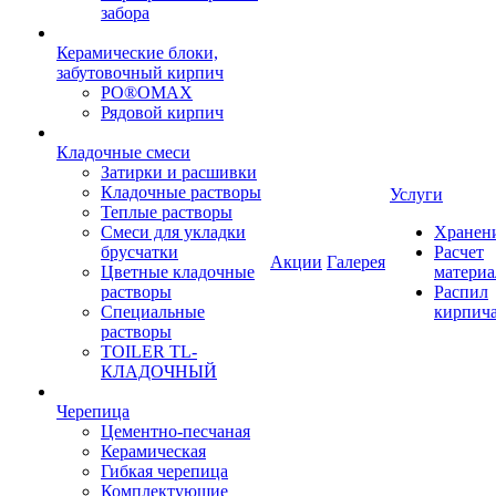
забора
Керамические блоки,
забутовочный кирпич
PO®OMAX
Рядовой кирпич
Кладочные смеси
Затирки и расшивки
Кладочные растворы
Услуги
Теплые растворы
Смеси для укладки
Хранен
брусчатки
Расчет
Акции
Галерея
Цветные кладочные
материа
растворы
Распил
Специальные
кирпич
растворы
TOILER TL-
КЛАДОЧНЫЙ
Черепица
Цементно-песчаная
Керамическая
Гибкая черепица
Комплектующие