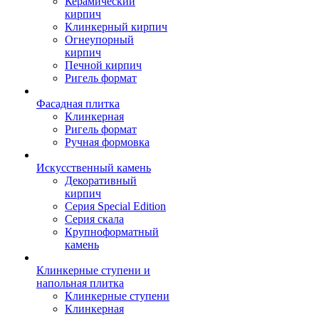
Керамический
кирпич
Клинкерный кирпич
Огнеупорный
кирпич
Печной кирпич
Ригель формат
Фасадная плитка
Клинкерная
Ригель формат
Ручная формовка
Искусственный камень
Декоративный
кирпич
Серия Special Edition
Серия скала
Крупноформатный
камень
Клинкерные ступени и
напольная плитка
Клинкерные ступени
Клинкерная