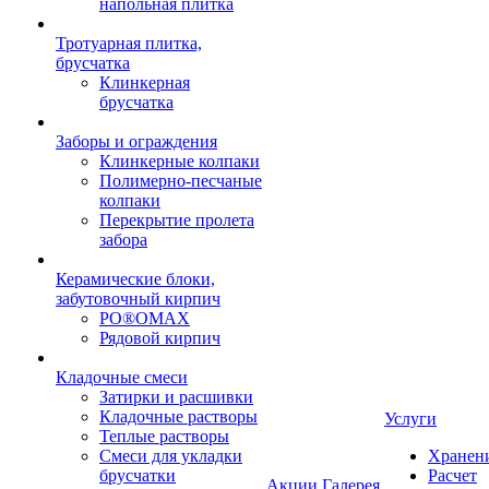
напольная плитка
Тротуарная плитка,
брусчатка
Клинкерная
брусчатка
Заборы и ограждения
Клинкерные колпаки
Полимерно-песчаные
колпаки
Перекрытие пролета
забора
Керамические блоки,
забутовочный кирпич
PO®OMAX
Рядовой кирпич
Кладочные смеси
Затирки и расшивки
Кладочные растворы
Услуги
Теплые растворы
Смеси для укладки
Хранен
брусчатки
Расчет
Акции
Галерея