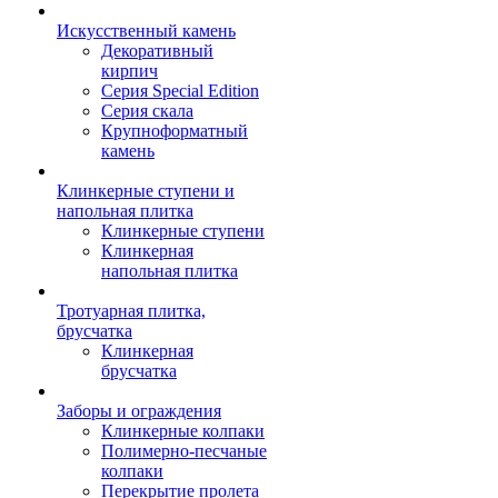
Искусственный камень
Декоративный
кирпич
Серия Special Edition
Серия скала
Крупноформатный
камень
Клинкерные ступени и
напольная плитка
Клинкерные ступени
Клинкерная
напольная плитка
Тротуарная плитка,
брусчатка
Клинкерная
брусчатка
Заборы и ограждения
Клинкерные колпаки
Полимерно-песчаные
колпаки
Перекрытие пролета