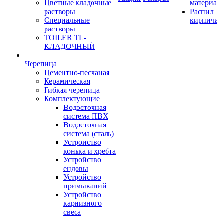
Цветные кладочные
материа
растворы
Распил
Специальные
кирпич
растворы
TOILER TL-
КЛАДОЧНЫЙ
Черепица
Цементно-песчаная
Керамическая
Гибкая черепица
Комплектующие
Водосточная
система ПВХ
Водосточная
система (сталь)
Устройство
конька и хребта
Устройство
ендовы
Устройство
примыканий
Устройство
карнизного
свеса