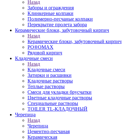
Назад
Заборы и ограждения
Клинкерные колпаки
Полимерно-песчаные колпаки
Перекрытие пролета забора
Керамические блоки, забутовочный кирпич
Назад
Керамические блоки, забутовочный кирпич
PO®OMAX
Рядовой кирпич
Кладочные смеси
Назад
Кладочные смеси
Затирки и расшивки
Кладочные растворы
Теплые растворы
Смеси для укладки брусчатки
Цветные кладочные растворы
Специальные растворы
TOILER TL-КЛАДОЧНЫЙ
Черепица
Назад
Черепица
Цементно-песчаная
Керамическая