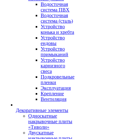
Водосточная
система ПВХ
Водосточная
система (сталь)
Устройство
конька и хребта
Устройство
ендовы
Устройство
примыканий
Устройство
карнизного
свеса
Подкровельные
пленки
Эксплуатация
Крепление
Вентиляция
Декоративные элементы
Односкатные
накрывочные плиты
«Тиволи»
Двускатные
накрывочные плиты