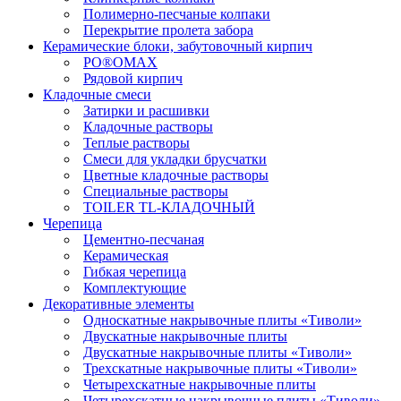
Полимерно-песчаные колпаки
Перекрытие пролета забора
Керамические блоки, забутовочный кирпич
PO®OMAX
Рядовой кирпич
Кладочные смеси
Затирки и расшивки
Кладочные растворы
Теплые растворы
Смеси для укладки брусчатки
Цветные кладочные растворы
Специальные растворы
TOILER TL-КЛАДОЧНЫЙ
Черепица
Цементно-песчаная
Керамическая
Гибкая черепица
Комплектующие
Декоративные элементы
Односкатные накрывочные плиты «Тиволи»
Двускатные накрывочные плиты
Двускатные накрывочные плиты «Тиволи»
Трехскатные накрывочные плиты «Тиволи»
Четырехскатные накрывочные плиты
Четырехскатные накрывочные плиты «Тиволи»