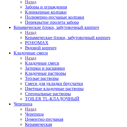
Назад
Заборы и ограждения
Клинкерные колпаки
Полимерно-песчаные колпаки
Перекрытие пролета забора
Керамические блоки, забутовочный кирпич
Назад
Керамические блоки, забутовочный кирпич
PO®OMAX
Рядовой кирпич
Кладочные смеси
Назад
Кладочные смеси
Затирки и расшивки
Кладочные растворы
Теплые растворы
Смеси для укладки брусчатки
Цветные кладочные растворы
Специальные растворы
TOILER TL-КЛАДОЧНЫЙ
Черепица
Назад
Черепица
Цементно-песчаная
Керамическая