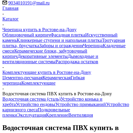
9034010191@mail.ru
Главная
-
Каталог
-
Черепица купить в Ростове-на-Дону
Облицовочный кирпич
Фасадная плитка
Искусственный
камень
Клинкерные ступени и напольная плитка
Тротуарная
плитка, брусчатка
Заборы и ограждения
Черепица
Кладочные
смеси
Керамические блоки, забутовочный
кирпич
Декоративные элементы
Дымоходные и
вентиляционные системы
Распродажа остатков
-
Комплектующие купить в Ростове-на-Дону
Цементно-песчаная
Керамическая
Гибкая
черепица
Комплектующие
-
Водосточная система ПВХ купить в Ростове-на-Дону
Водосточная система (сталь)
Устройство конька и
хребта
Устройство ендовы
Устройство примыканий
Устройство
карнизного свеса
Подкровельные
пленки
Эксплуатация
Крепление
Вентиляция
Водосточная система ПВХ купить в