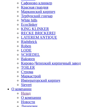
Сафоново клинкер
Красная гвардия
Маркинский кирпич
Тербунский гончар
White hills
Ecoclinker
KING KLINKER
RECKE BRICKEREI
LATEREM ANTIQUE
Rightbrick
Roben
LODE
SCHIEDEL
Baksteen
Кирово-Чепецкий кирпичный завод
TOILER
Строма
Маркастрой
Императорский кирпич
Sievert
О компании
Назад
О компании
Новости
Лицензии