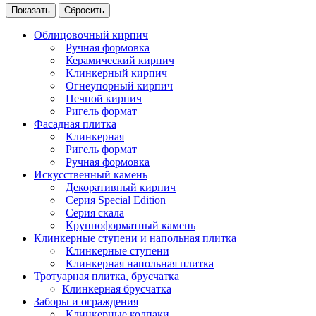
Сбросить
Облицовочный кирпич
Ручная формовка
Керамический кирпич
Клинкерный кирпич
Огнеупорный кирпич
Печной кирпич
Ригель формат
Фасадная плитка
Клинкерная
Ригель формат
Ручная формовка
Искусственный камень
Декоративный кирпич
Серия Special Edition
Серия скала
Крупноформатный камень
Клинкерные ступени и напольная плитка
Клинкерные ступени
Клинкерная напольная плитка
Тротуарная плитка, брусчатка
Клинкерная брусчатка
Заборы и ограждения
Клинкерные колпаки