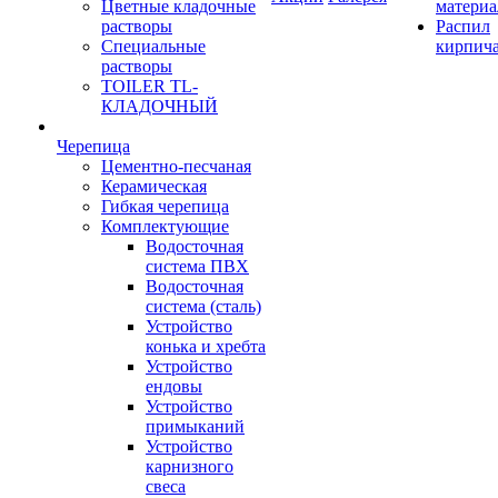
Цветные кладочные
материа
растворы
Распил
Специальные
кирпич
растворы
TOILER TL-
КЛАДОЧНЫЙ
Черепица
Цементно-песчаная
Керамическая
Гибкая черепица
Комплектующие
Водосточная
система ПВХ
Водосточная
система (сталь)
Устройство
конька и хребта
Устройство
ендовы
Устройство
примыканий
Устройство
карнизного
свеса