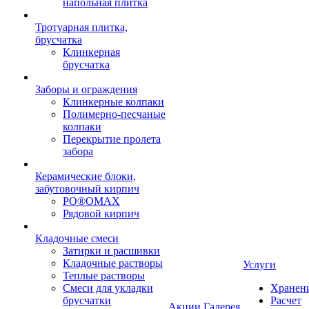
напольная плитка
Тротуарная плитка,
брусчатка
Клинкерная
брусчатка
Заборы и ограждения
Клинкерные колпаки
Полимерно-песчаные
колпаки
Перекрытие пролета
забора
Керамические блоки,
забутовочный кирпич
PO®OMAX
Рядовой кирпич
Кладочные смеси
Затирки и расшивки
Кладочные растворы
Услуги
Теплые растворы
Смеси для укладки
Хранен
брусчатки
Расчет
Акции
Галерея