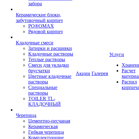
забора
Керамические блоки,
забутовочный кирпич
PO®OMAX
Рядовой кирпич
Кладочные смеси
Затирки и расшивки
Кладочные растворы
Услуги
Теплые растворы
Смеси для укладки
Хранен
брусчатки
Расчет
Акции
Галерея
Цветные кладочные
материа
растворы
Распил
Специальные
кирпич
растворы
TOILER TL-
КЛАДОЧНЫЙ
Черепица
Цементно-песчаная
Керамическая
Гибкая черепица
Комплектующие