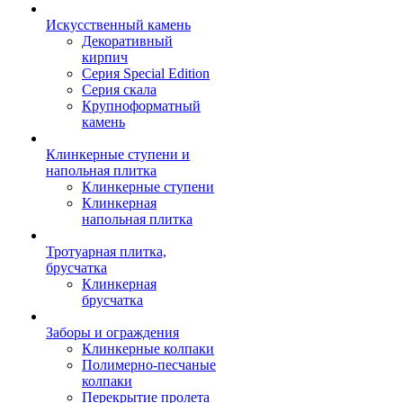
Искусственный камень
Декоративный
кирпич
Серия Special Edition
Серия скала
Крупноформатный
камень
Клинкерные ступени и
напольная плитка
Клинкерные ступени
Клинкерная
напольная плитка
Тротуарная плитка,
брусчатка
Клинкерная
брусчатка
Заборы и ограждения
Клинкерные колпаки
Полимерно-песчаные
колпаки
Перекрытие пролета