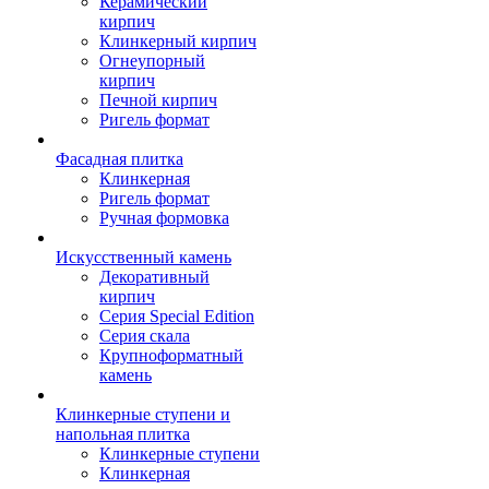
Керамический
кирпич
Клинкерный кирпич
Огнеупорный
кирпич
Печной кирпич
Ригель формат
Фасадная плитка
Клинкерная
Ригель формат
Ручная формовка
Искусственный камень
Декоративный
кирпич
Серия Special Edition
Серия скала
Крупноформатный
камень
Клинкерные ступени и
напольная плитка
Клинкерные ступени
Клинкерная