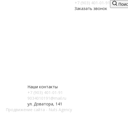
+7 (903) 401-01-91
Поис
Заказать звонок
Наши контакты
+7 (903) 401-01-91
9034010191@mail.ru
ул. Доватора, 141
Продвижение сайта - Nuts Agency