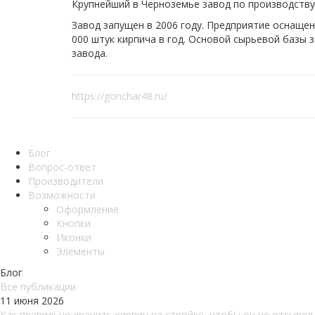
Крупнейший в Черноземье завод по производству
Завод запущен в 2006 году. Предприятие оснащ
000 штук кирпича в год. Основой сырьевой базы
завода.
https://gonchar48.ru/
Блог
Вопрос-ответ
Производители
Возможности
Оформление
Кнопки
Иконки
Элементы
Блог
Все публикации
11 июня 2026
Как правильно хранить кирпич на стройке, чтобы он не отсырел