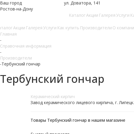
Ваш город
ул. Доватора, 141
Ростов-на-Дону
Каталог
Акции
Галерея
Услуги
К
аталог
Акции
Галерея
Услуги
Как купить
Производители
О компан
Главная
-
Справочная информация
-
Производители
-
Тербунский гончар
Тербунский гончар
Керамический кирпич
Завод керамического лицевого кирпича, г. Липецк
Товары Тербунский гончар в нашем магазине