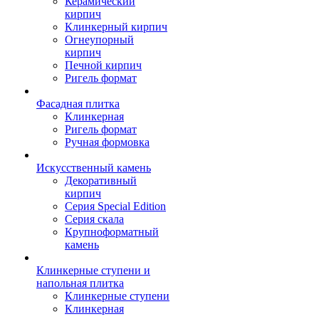
Керамический
кирпич
Клинкерный кирпич
Огнеупорный
кирпич
Печной кирпич
Ригель формат
Фасадная плитка
Клинкерная
Ригель формат
Ручная формовка
Искусственный камень
Декоративный
кирпич
Серия Special Edition
Серия скала
Крупноформатный
камень
Клинкерные ступени и
напольная плитка
Клинкерные ступени
Клинкерная