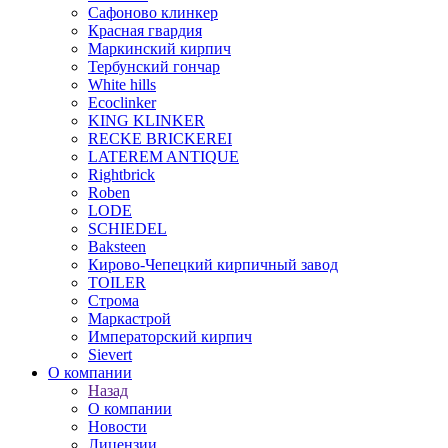
Сафоново клинкер
Красная гвардия
Маркинский кирпич
Тербунский гончар
White hills
Ecoclinker
KING KLINKER
RECKE BRICKEREI
LATEREM ANTIQUE
Rightbrick
Roben
LODE
SCHIEDEL
Baksteen
Кирово-Чепецкий кирпичный завод
TOILER
Строма
Маркастрой
Императорский кирпич
Sievert
О компании
Назад
О компании
Новости
Лицензии