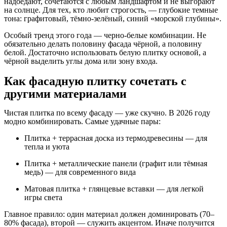
надоедают, сочетаются с любым ландшафтом и не выгорают
на солнце. Для тех, кто любит строгость, — глубокие темные
тона: графитовый, тёмно-зелёный, синий «морской глубины».
Особый тренд этого года — черно-белые комбинации. Не
обязательно делать половину фасада чёрной, а половину
белой. Достаточно использовать белую плитку основой, а
чёрной выделить углы дома или зону входа.
Как фасадную плитку сочетать с
другими материалами
Чистая плитка по всему фасаду — уже скучно. В 2026 году
модно комбинировать. Самые удачные пары:
Плитка + террасная доска из термодревесины — для
тепла и уюта
Плитка + металлические панели (графит или тёмная
медь) — для современного вида
Матовая плитка + глянцевые вставки — для легкой
игры света
Главное правило: один материал должен доминировать (70–
80% фасада), второй — служить акцентом. Иначе получится