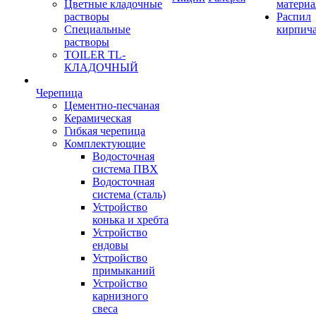
Цветные кладочные
материа
растворы
Распил
Специальные
кирпич
растворы
TOILER TL-
КЛАДОЧНЫЙ
Черепица
Цементно-песчаная
Керамическая
Гибкая черепица
Комплектующие
Водосточная
система ПВХ
Водосточная
система (сталь)
Устройство
конька и хребта
Устройство
ендовы
Устройство
примыканий
Устройство
карнизного
свеса