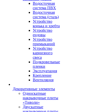
Водосточная
система ПВХ
Водосточная
система (сталь)
Устройство
конька и хребта
Устройство
ендовы
Устройство
примыканий
Устройство
карнизного
свеса
Подкровельные
пленки
Эксплуатация
Крепление
Вентиляция
Декоративные элементы
Односкатные
накрывочные плиты
«Тиволи»
Двускатные
накрывочные плиты