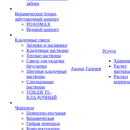
забора
Керамические блоки,
забутовочный кирпич
PO®OMAX
Рядовой кирпич
Кладочные смеси
Затирки и расшивки
Кладочные растворы
Услуги
Теплые растворы
Смеси для укладки
Хранен
брусчатки
Расчет
Акции
Галерея
Цветные кладочные
материа
растворы
Распил
Специальные
кирпич
растворы
TOILER TL-
КЛАДОЧНЫЙ
Черепица
Цементно-песчаная
Керамическая
Гибкая черепица
Комплектующие