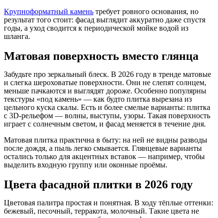
Крупноформатный камень
требует ровного основания, но
результат того стоит: фасад выглядит аккуратно даже спустя
годы, а уход сводится к периодической мойке водой из
шланга.
Матовая поверхность вместо глянца
Забудьте про зеркальный блеск. В 2026 году в тренде матовые
и слегка шероховатые поверхности. Они не слепят солнцем,
меньше пачкаются и выглядят дороже. Особенно популярны
текстуры «под камень» — как будто плитка вырезана из
цельного куска скалы. Есть и более смелые варианты: плитка
с 3D-рельефом — волны, выступы, узоры. Такая поверхность
играет с солнечным светом, и фасад меняется в течение дня.
Матовая плитка практична в быту: на ней не видны разводы
после дождя, а пыль легко смывается. Глянцевые варианты
остались только для акцентных вставок — например, чтобы
выделить входную группу или оконные проёмы.
Цвета фасадной плитки в 2026 году
Цветовая палитра простая и понятная. В ходу тёплые оттенки:
бежевый, песочный, терракота, молочный. Такие цвета не