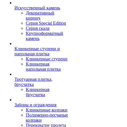
Искусственный камень
Декоративный
кирпич
Серия Special Edition
Серия скала
Крупноформатный
камень
Клинкерные ступени и
напольная плитка
Клинкерные ступени
Клинкерная
напольная плитка
Тротуарная плитка,
брусчатка
Клинкерная
брусчатка
Заборы и ограждения
Клинкерные колпаки
Полимерно-песчаные
колпаки
Перекрытие пролета