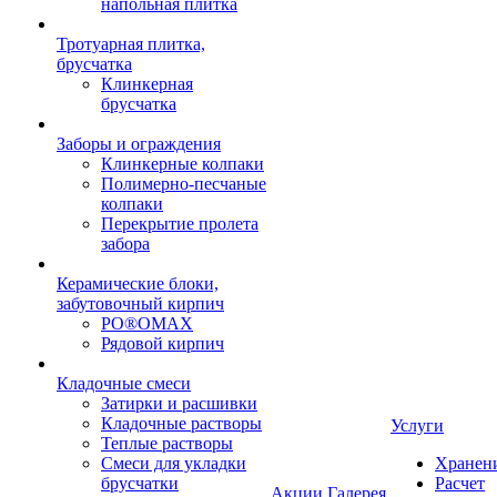
напольная плитка
Тротуарная плитка,
брусчатка
Клинкерная
брусчатка
Заборы и ограждения
Клинкерные колпаки
Полимерно-песчаные
колпаки
Перекрытие пролета
забора
Керамические блоки,
забутовочный кирпич
PO®OMAX
Рядовой кирпич
Кладочные смеси
Затирки и расшивки
Кладочные растворы
Услуги
Теплые растворы
Смеси для укладки
Хранен
брусчатки
Расчет
Акции
Галерея