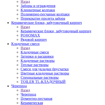
Назад
Заборы и ограждения
Клинкерные колпаки
Полимерно-песчаные колпаки
Перекрытие пролета забора
Керамические блоки, забутовочный кирпич
Назад
Керамические блоки, забутовочный кирпич
PO®OMAX
Рядовой кирпич
Кладочные смеси
Назад
Кладочные смеси
Затирки и расшивки
Кладочные растворы
Теплые растворы
Смеси для укладки брусчатки
Цветные кладочные растворы
Специальные растворы
TOILER TL-КЛАДОЧНЫЙ
Черепица
Назад
Черепица
Цементно-песчаная
Керамическая