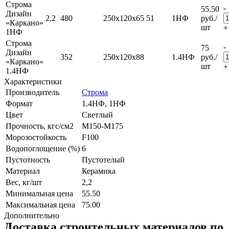
Строма
-
55.50
Дизайн
2,2
480
250x120x65
51
1НФ
руб.
/
«Каркано»
шт
+
1НФ
Строма
-
75
Дизайн
352
250x120x88
1.4НФ
руб.
/
«Каркано»
шт
+
1.4НФ
Характеристики
Производитель
Строма
Формат
1.4НФ, 1НФ
Цвет
Светлый
Прочность, кгс/см2
M150-М175
Морозостойкость
F100
Водопоглощение (%)
6
Пустотность
Пустотелый
Материал
Керамика
Вес, кг/шт
2,2
Минимальная цена
55.50
Максимальная цена
75.00
Дополнительно
Доставка строительных материалов по