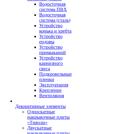
Водосточная
система ПВХ
Водосточная
система (сталь)
Устройство
конька и хребта
Устройство
ендовы
Устройство
примыканий
Устройство
карнизного
свеса
Подкровельные
пленки
Эксплуатация
Крепление
Вентиляция
Декоративные элементы
Односкатные
накрывочные плиты
«Тиволи»
Двускатные
накрывочные плиты