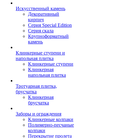
Искусственный камень
Декоративный
кирпич
Серия Special Edition
Серия скала
Крупноформатный
камень
Клинкерные ступени и
напольная плитка
Клинкерные ступени
Клинкерная
напольная плитка
Тротуарная плитка,
брусчатка
Клинкерная
брусчатка
Заборы и ограждения
Клинкерные колпаки
Полимерно-песчаные
колпаки
Перекрытие пролета