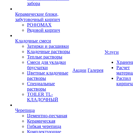
забора
Керамические блоки,
забутовочный кирпич
PO®OMAX
Рядовой кирпич
Кладочные смеси
Затирки и расшивки
Кладочные растворы
Услуги
Теплые растворы
Смеси для укладки
Хранен
брусчатки
Расчет
Акции
Галерея
Цветные кладочные
материа
растворы
Распил
Специальные
кирпич
растворы
TOILER TL-
КЛАДОЧНЫЙ
Черепица
Цементно-песчаная
Керамическая
Гибкая черепица
Комплектующие