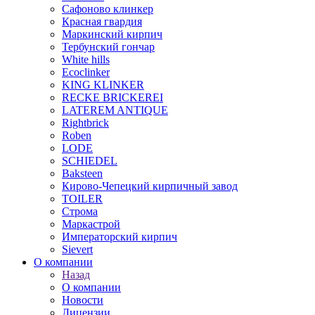
Сафоново клинкер
Красная гвардия
Маркинский кирпич
Тербунский гончар
White hills
Ecoclinker
KING KLINKER
RECKE BRICKEREI
LATEREM ANTIQUE
Rightbrick
Roben
LODE
SCHIEDEL
Baksteen
Кирово-Чепецкий кирпичный завод
TOILER
Строма
Маркастрой
Императорский кирпич
Sievert
О компании
Назад
О компании
Новости
Лицензии