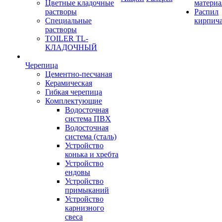
Цветные кладочные
материа
растворы
Распил
Специальные
кирпич
растворы
TOILER TL-
КЛАДОЧНЫЙ
Черепица
Цементно-песчаная
Керамическая
Гибкая черепица
Комплектующие
Водосточная
система ПВХ
Водосточная
система (сталь)
Устройство
конька и хребта
Устройство
ендовы
Устройство
примыканий
Устройство
карнизного
свеса