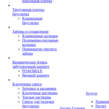
напольная плитка
Тротуарная плитка,
брусчатка
Клинкерная
брусчатка
Заборы и ограждения
Клинкерные колпаки
Полимерно-песчаные
колпаки
Перекрытие пролета
забора
Керамические блоки,
забутовочный кирпич
PO®OMAX
Рядовой кирпич
Кладочные смеси
Затирки и расшивки
Кладочные растворы
Услуги
Теплые растворы
Смеси для укладки
Хранен
брусчатки
Расчет
Акции
Галерея