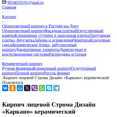
9034010191@mail.ru
Главная
-
Каталог
-
Облицовочный кирпич в Ростове-на-Дону
Облицовочный кирпич
Фасадная плитка
Искусственный
камень
Клинкерные ступени и напольная плитка
Тротуарная
плитка, брусчатка
Заборы и ограждения
Черепица
Кладочные
смеси
Керамические блоки, забутовочный
кирпич
Декоративные элементы
Дымоходные и
вентиляционные системы
Распродажа остатков
-
Керамический кирпич
Ручная формовка
Клинкерный кирпич
Огнеупорный
кирпич
Печной кирпич
Ригель формат
-
Кирпич лицевой Строма Дизайн «Каркано» керамический
Поделиться
Кирпич лицевой Строма Дизайн
«Каркано» керамический