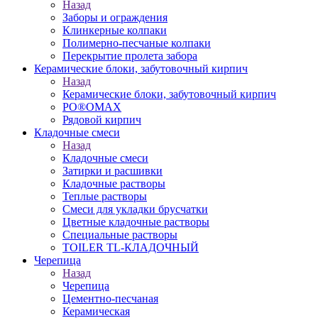
Назад
Заборы и ограждения
Клинкерные колпаки
Полимерно-песчаные колпаки
Перекрытие пролета забора
Керамические блоки, забутовочный кирпич
Назад
Керамические блоки, забутовочный кирпич
PO®OMAX
Рядовой кирпич
Кладочные смеси
Назад
Кладочные смеси
Затирки и расшивки
Кладочные растворы
Теплые растворы
Смеси для укладки брусчатки
Цветные кладочные растворы
Специальные растворы
TOILER TL-КЛАДОЧНЫЙ
Черепица
Назад
Черепица
Цементно-песчаная
Керамическая