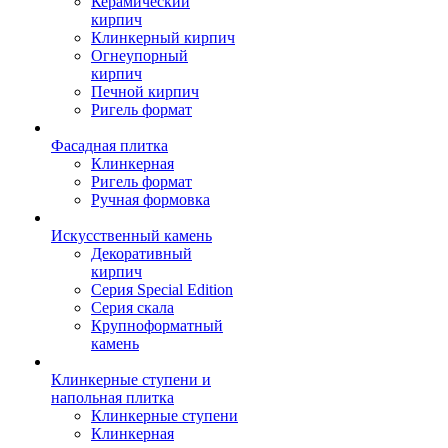
Керамический
кирпич
Клинкерный кирпич
Огнеупорный
кирпич
Печной кирпич
Ригель формат
Фасадная плитка
Клинкерная
Ригель формат
Ручная формовка
Искусственный камень
Декоративный
кирпич
Серия Special Edition
Серия скала
Крупноформатный
камень
Клинкерные ступени и
напольная плитка
Клинкерные ступени
Клинкерная