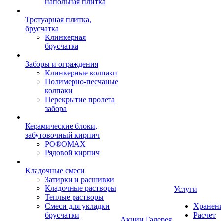
напольная плитка
Тротуарная плитка,
брусчатка
Клинкерная
брусчатка
Заборы и ограждения
Клинкерные колпаки
Полимерно-песчаные
колпаки
Перекрытие пролета
забора
Керамические блоки,
забутовочный кирпич
PO®OMAX
Рядовой кирпич
Кладочные смеси
Затирки и расшивки
Кладочные растворы
Услуги
Теплые растворы
Смеси для укладки
Хранен
брусчатки
Расчет
Акции
Галерея