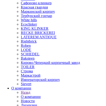
Сафоново клинкер
Красная гвардия
Маркинский кирпич
Тербунский гончар
White hills
Ecoclinker
KING KLINKER
RECKE BRICKEREI
LATEREM ANTIQUE
Rightbrick
Roben
LODE
SCHIEDEL
Baksteen
Кирово-Чепецкий кирпичный завод
TOILER
Строма
Маркастрой
Императорский кирпич
Sievert
О компании
Назад
О компании
Новости
Лицензии