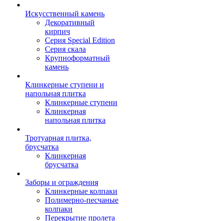
Искусственный камень
Декоративный
кирпич
Серия Special Edition
Серия скала
Крупноформатный
камень
Клинкерные ступени и
напольная плитка
Клинкерные ступени
Клинкерная
напольная плитка
Тротуарная плитка,
брусчатка
Клинкерная
брусчатка
Заборы и ограждения
Клинкерные колпаки
Полимерно-песчаные
колпаки
Перекрытие пролета