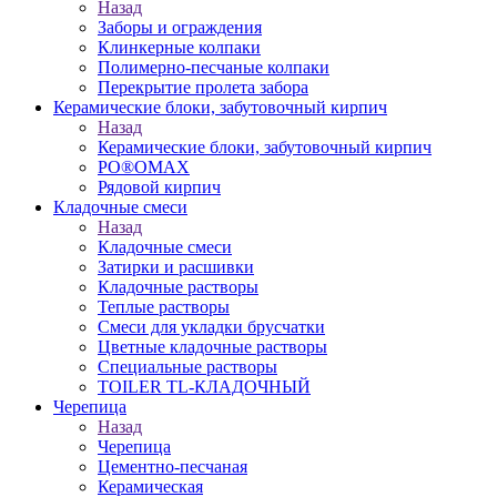
Назад
Заборы и ограждения
Клинкерные колпаки
Полимерно-песчаные колпаки
Перекрытие пролета забора
Керамические блоки, забутовочный кирпич
Назад
Керамические блоки, забутовочный кирпич
PO®OMAX
Рядовой кирпич
Кладочные смеси
Назад
Кладочные смеси
Затирки и расшивки
Кладочные растворы
Теплые растворы
Смеси для укладки брусчатки
Цветные кладочные растворы
Специальные растворы
TOILER TL-КЛАДОЧНЫЙ
Черепица
Назад
Черепица
Цементно-песчаная
Керамическая