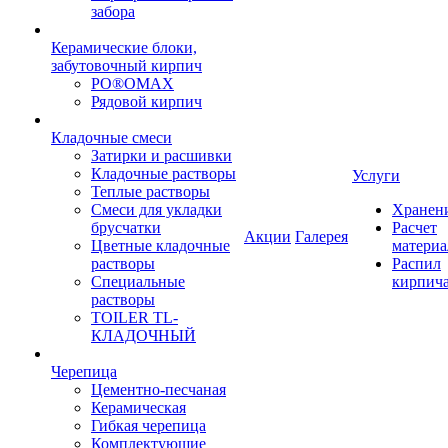
забора
Керамические блоки,
забутовочный кирпич
PO®OMAX
Рядовой кирпич
Кладочные смеси
Затирки и расшивки
Кладочные растворы
Услуги
Теплые растворы
Смеси для укладки
Хранен
брусчатки
Расчет
Акции
Галерея
Цветные кладочные
материа
растворы
Распил
Специальные
кирпич
растворы
TOILER TL-
КЛАДОЧНЫЙ
Черепица
Цементно-песчаная
Керамическая
Гибкая черепица
Комплектующие