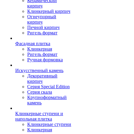
Керамический
кирпич
Клинкерный кирпич
Огнеупорный
кирпич
Печной кирпич
Ригель формат
Фасадная плитка
Клинкерная
Ригель формат
Ручная формовка
Искусственный камень
Декоративный
кирпич
Серия Special Edition
Серия скала
Крупноформатный
камень
Клинкерные ступени и
напольная плитка
Клинкерные ступени
Клинкерная