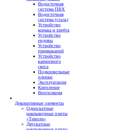
Водосточная
система ПВХ
Водосточная
система (сталь)
Устройство
конька и хребта
Устройство
ендовы
Устройство
примыканий
Устройство
карнизного
свеса
Подкровельные
пленки
Эксплуатация
Крепление
Вентиляция
Декоративные элементы
Односкатные
накрывочные плиты
«Тиволи»
Двускатные
накрывочные плиты