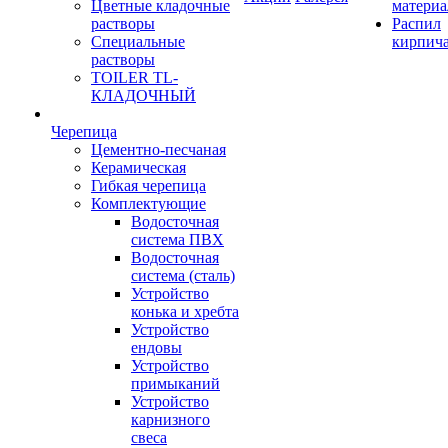
Цветные кладочные
материа
растворы
Распил
Специальные
кирпич
растворы
TOILER TL-
КЛАДОЧНЫЙ
Черепица
Цементно-песчаная
Керамическая
Гибкая черепица
Комплектующие
Водосточная
система ПВХ
Водосточная
система (сталь)
Устройство
конька и хребта
Устройство
ендовы
Устройство
примыканий
Устройство
карнизного
свеса